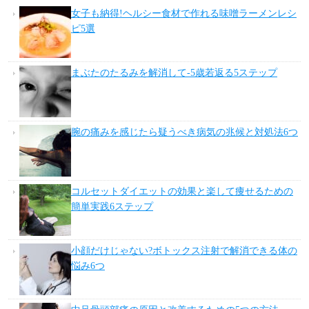
女子も納得!ヘルシー食材で作れる味噌ラーメンレシ
ピ5選
まぶたのたるみを解消して-5歳若返る5ステップ
腕の痛みを感じたら疑うべき病気の兆候と対処法6つ
コルセットダイエットの効果と楽して痩せるための
簡単実践6ステップ
小顔だけじゃない?ボトックス注射で解消できる体の
悩み6つ