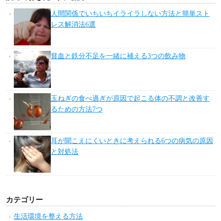
人間関係でいちいちイライラしない方法と簡単スト
レス解消法6選
貧血と鉄分不足を一緒に補える3つの飲み物
玉ねぎの食べ過ぎが原因で起こる体の不調と改善す
るための方法7つ
耳が聞こえにくいときに考えられる6つの病気の原因
と対処法
カテゴリー
生活環境を整える方法