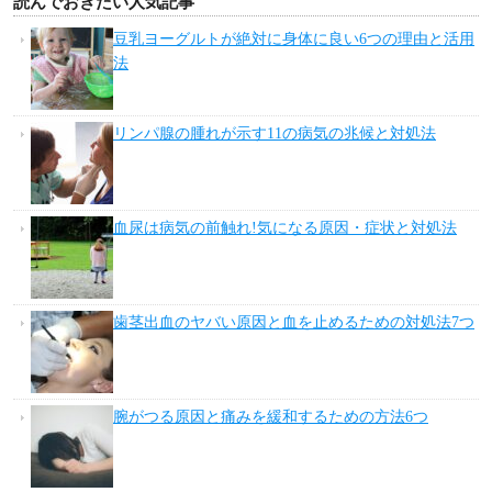
読んでおきたい人気記事
豆乳ヨーグルトが絶対に身体に良い6つの理由と活用
法
リンパ腺の腫れが示す11の病気の兆候と対処法
血尿は病気の前触れ!気になる原因・症状と対処法
歯茎出血のヤバい原因と血を止めるための対処法7つ
腕がつる原因と痛みを緩和するための方法6つ