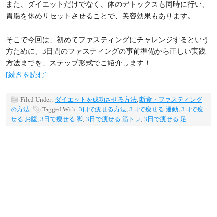
また、ダイエットだけでなく、体のデトックスも同時に行い、
胃腸を休めリセットさせることで、美容効果もあります。
そこで今回は、初めてファスティングにチャレンジするという
方ために、3日間のファスティングの事前準備から正しい実践
方法までを、ステップ形式でご紹介します！
[続きを読む]
Filed Under:
ダイエットを成功させる方法
,
断食・ファスティング
の方法
Tagged With:
3日で痩せる方法
,
3日で痩せる 運動
,
3日で痩
せる お腹
,
3日で痩せる 脚
,
3日で痩せる 筋トレ
,
3日で痩せる 足