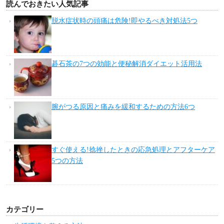
読んでおきたい人気記事
脱水症状時の頭痛は危険!即やるべき対処法5つ
碁石茶の7つの効能と便秘解消ダイエット活用法
腕がつる原因と痛みを緩和するための方法6つ
すぐ使える!捻挫したときの応急処理とアフターケア
5つの方法
カテゴリー