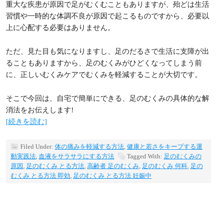
重大な疾患が原因で足がむくむこともありますが、殆どは生活
習慣や一時的な体調不良が原因で起こるものですから、必要以
上に心配する必要はありません。
ただ、見た目も気になりますし、足のだるさで生活に支障が出
ることもありますから、足のむくみがひどくなってしまう前
に、正しいむくみケアでむくみを軽減することが大切です。
そこで今回は、自宅で簡単にできる、足のむくみの具体的な解
消法をお伝えします!
[続きを読む]
Filed Under:
体の痛みを軽減する方法
,
健康と若さをキープする運
動実践法
,
血液をサラサラにする方法
Tagged With:
足のむくみの
原因
,
足のむくみ とる方法
,
高齢者 足のむくみ
,
足のむくみ 何科
,
足の
むくみ とる方法 即効
,
足のむくみ とる方法 妊娠中