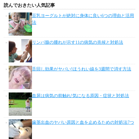
読んでおきたい人気記事
豆乳ヨーグルトが絶対に身体に良い6つの理由と活用
法
リンパ腺の腫れが示す11の病気の兆候と対処法
舌回し効果がヤバい!ほうれい線を3週間で消す方法
血尿は病気の前触れ!気になる原因・症状と対処法
歯茎出血のヤバい原因と血を止めるための対処法7つ