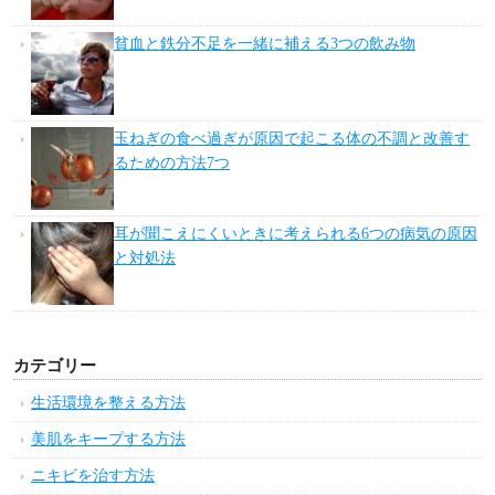
貧血と鉄分不足を一緒に補える3つの飲み物
玉ねぎの食べ過ぎが原因で起こる体の不調と改善す
るための方法7つ
耳が聞こえにくいときに考えられる6つの病気の原因
と対処法
カテゴリー
生活環境を整える方法
美肌をキープする方法
ニキビを治す方法