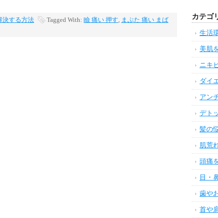
カテゴ
解決する方法
Tagged With:
瞼 痛い 押す
,
まぶた 痛い まば
生活
美肌
ニキ
ダイ
アン
デト
髪の
肌荒
頭痛
目・
歯や
首や