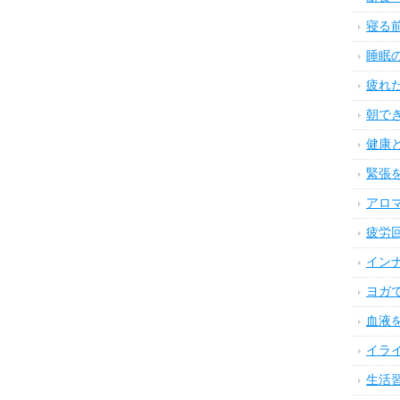
寝る
睡眠
疲れ
朝で
健康
緊張
アロ
疲労
イン
ヨガ
血液
イラ
生活