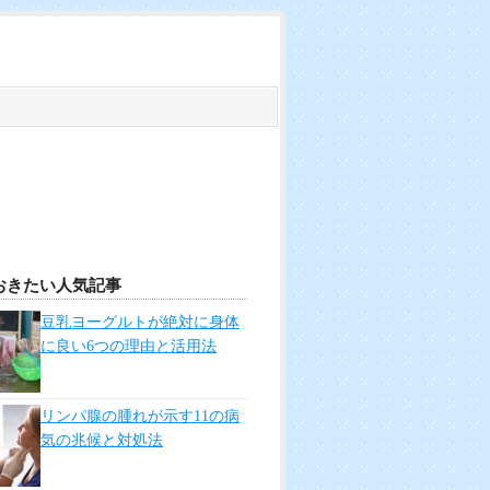
おきたい人気記事
豆乳ヨーグルトが絶対に身体
に良い6つの理由と活用法
リンパ腺の腫れが示す11の病
気の兆候と対処法