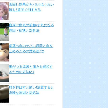
舌回し効果がヤバい!ほうれい
線を3週間で消す方法
血尿は病気の前触れ!気になる
原因・症状と対処法
歯茎出血のヤバい原因と血を
止めるための対処法7つ
腕がつる原因と痛みを緩和す
るための方法6つ
肘を伸ばすと痛い!放置すると
危険な原因と対処法