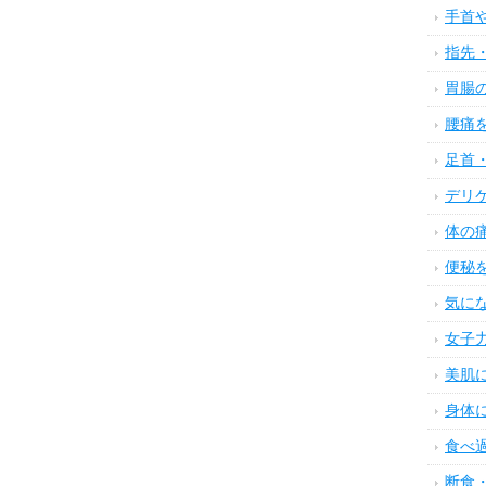
手首
指先
胃腸
腰痛
足首
デリ
体の
便秘
気に
女子
美肌
身体
食べ
断食