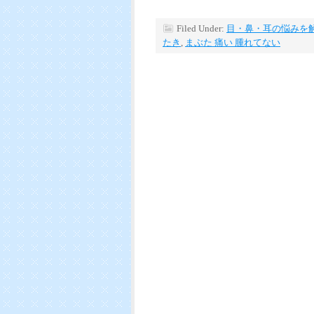
Filed Under:
目・鼻・耳の悩みを
たき
,
まぶた 痛い 腫れてない