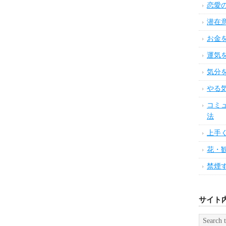
恋愛
潜在
お金
運気
気分
やる
コミ
法
上手
花・
禁煙
サイト