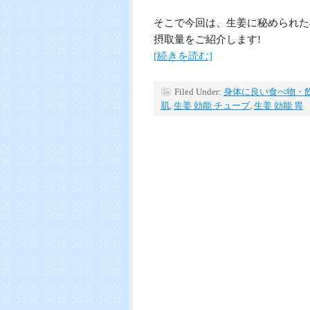
そこで今回は、生姜に秘められた
摂取量をご紹介します!
[続きを読む]
Filed Under:
身体に良い食べ物・
肌
,
生姜 効能 チューブ
,
生姜 効能 胃