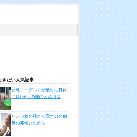
おきたい人気記事
豆乳ヨーグルトが絶対に身体
に良い6つの理由と活用法
リンパ腺の腫れが示す11の病
気の兆候と対処法