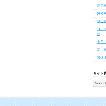
運気
気分
やる
コミ
法
上手
花・
禁煙
サイト