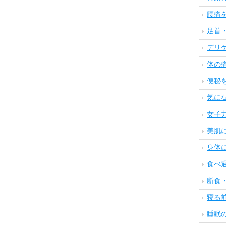
腰痛
足首
デリ
体の
便秘
気に
女子
美肌
身体
食べ
断食
寝る
睡眠