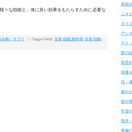
美肌
様々な効能と、体に良い効果をもたらすために必要な
ニキ
ダイ
アン
飲み物・サプリ
Tagged With:
生姜 効能 副作用
,
生姜 効能
デト
髪の
肌荒
頭痛
目・
歯や
首や
手首
指先
胃腸