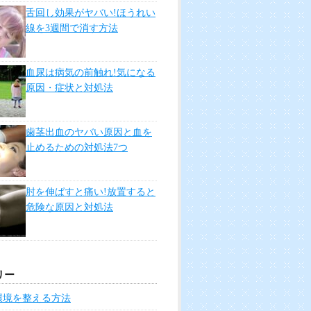
舌回し効果がヤバい!ほうれい
線を3週間で消す方法
血尿は病気の前触れ!気になる
原因・症状と対処法
歯茎出血のヤバい原因と血を
止めるための対処法7つ
肘を伸ばすと痛い!放置すると
危険な原因と対処法
リー
環境を整える方法