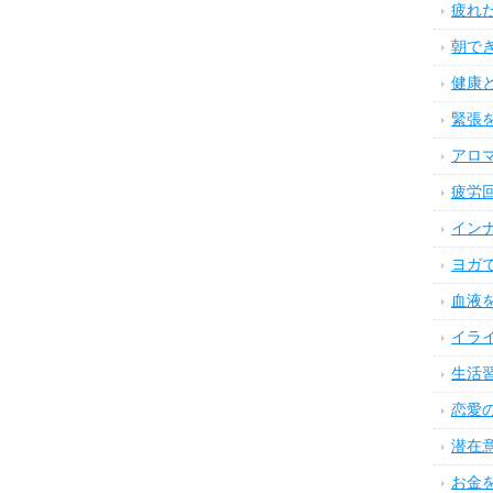
疲れ
朝で
健康
緊張
アロ
疲労
イン
ヨガ
血液
イラ
生活
恋愛
潜在
お金