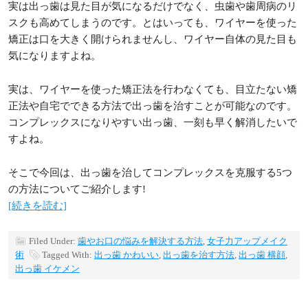
実は出っ歯は見た目が気になるだけでなく、虫歯や歯周病のリ
スクも高めてしまうのです。とはいっても、ワイヤーを使った
矯正は口を大きく開けられませんし、ワイヤー自体の見た目も
気になりますよね。
実は、ワイヤーを使った矯正法を行わなくても、目立たない矯
正法や自宅でできる方法で出っ歯を治すことが可能なのです。
コンプレックスになりやすい出っ歯、一刻も早く解消したいで
すよね。
そこで今回は、出っ歯を治してコンプレックスを克服する5つ
の方法についてご紹介します!
[続きを読む]
Filed Under:
歯やお口の悩みを解決する方法
,
女子力アップメイク
術
Tagged With:
出っ歯 かわいい
,
出っ歯を治す方法
,
出っ歯 横顔
,
出っ歯 イケメン