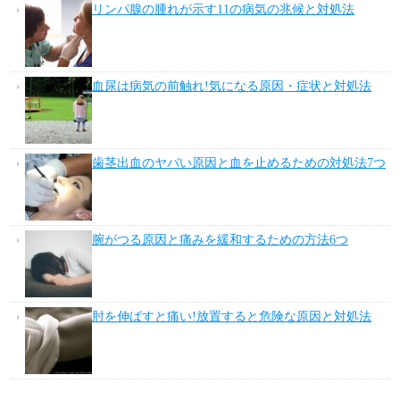
リンパ腺の腫れが示す11の病気の兆候と対処法
血尿は病気の前触れ!気になる原因・症状と対処法
歯茎出血のヤバい原因と血を止めるための対処法7つ
腕がつる原因と痛みを緩和するための方法6つ
肘を伸ばすと痛い!放置すると危険な原因と対処法