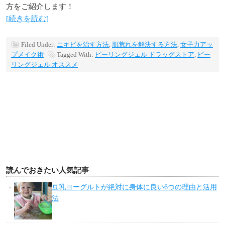
方をご紹介します！
[続きを読む]
Filed Under:
ニキビを治す方法
,
肌荒れを解決する方法
,
女子力アッ
プメイク術
Tagged With:
ピーリングジェル ドラッグストア
,
ピー
リングジェル オススメ
読んでおきたい人気記事
豆乳ヨーグルトが絶対に身体に良い6つの理由と活用
法