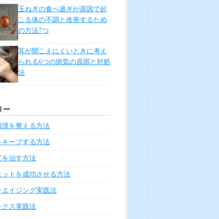
玉ねぎの食べ過ぎが原因で起
こる体の不調と改善するため
の方法7つ
耳が聞こえにくいときに考え
られる6つの病気の原因と対処
法
リー
環境を整える方法
をキープする方法
ビを治す方法
エットを成功させる方法
チエイジング実践法
ックス実践法