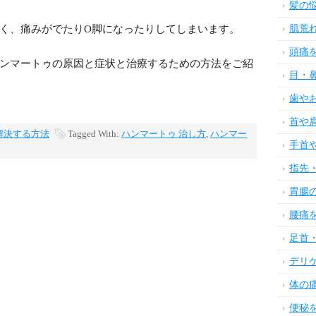
髪の
肌荒
く、痛みがでたりO脚になったりしてしまいます。
頭痛
ンマートゥの原因と症状と治療するための方法をご紹
目・
歯や
首や
解決する方法
Tagged With:
ハンマートゥ 治し方
,
ハンマー
手首
指先
胃腸
腰痛
足首
デリ
体の
便秘