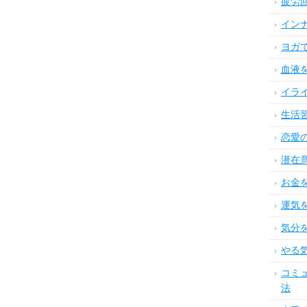
疲労
イン
ヨガ
血液
イラ
生活
恋愛
潜在
お金
運気
気分
やる
コミ
法