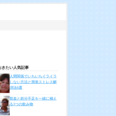
おきたい人気記事
人間関係でいちいちイライラ
しない方法と簡単ストレス解
消法6選
貧血と鉄分不足を一緒に補え
る3つの飲み物