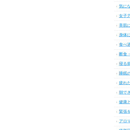
気に
女子
美肌
身体
食べ
断食
寝る
睡眠
疲れ
朝で
健康
緊張
アロ