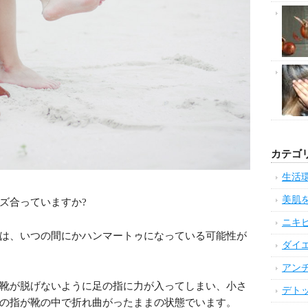
カテゴ
生活
美肌
ズ合っていますか?
ニキ
は、いつの間にかハンマートゥになっている可能性が
ダイ
アン
靴が脱げないように足の指に力が入ってしまい、小さ
デト
の指が靴の中で折れ曲がったままの状態でいます。