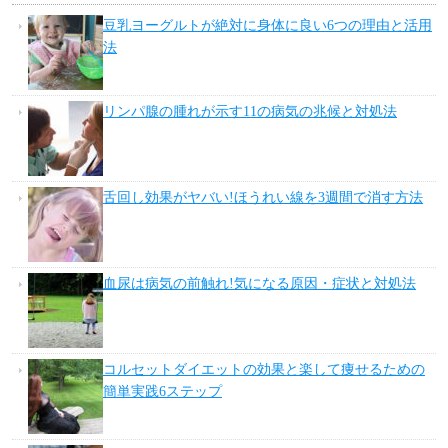
豆乳ヨーグルトが絶対に身体に良い6つの理由と活用
法
リンパ腺の腫れが示す11の病気の兆候と対処法
舌回し効果がヤバい!ほうれい線を3週間で消す方法
血尿は病気の前触れ!気になる原因・症状と対処法
コルセットダイエットの効果と楽して痩せるための
簡単実践6ステップ