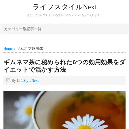
ライフスタイルNext
あなたのライフスタイルを豊かにするノウハウをお伝えします！
カテゴリー別記事一覧
Home
» ギムネマ茶 効果
ギムネマ茶に秘められた6つの効用効果をダ
イエットで活かす方法
By
LifeStyleNext