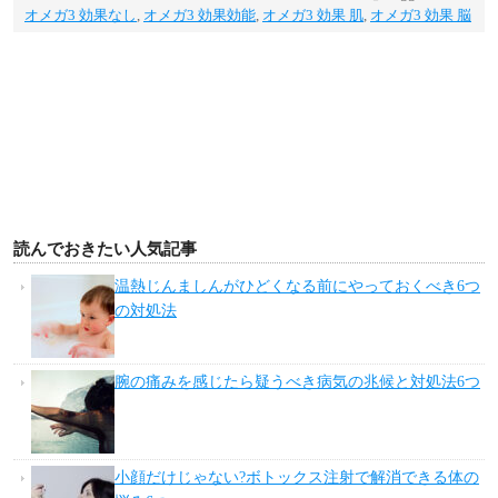
オメガ3 効果なし
,
オメガ3 効果効能
,
オメガ3 効果 肌
,
オメガ3 効果 脳
読んでおきたい人気記事
温熱じんましんがひどくなる前にやっておくべき6つ
の対処法
腕の痛みを感じたら疑うべき病気の兆候と対処法6つ
小顔だけじゃない?ボトックス注射で解消できる体の