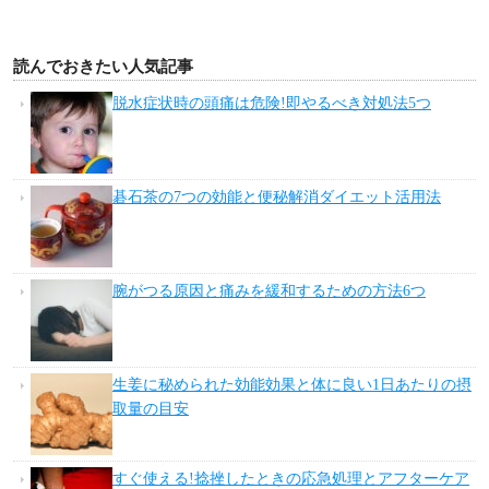
読んでおきたい人気記事
脱水症状時の頭痛は危険!即やるべき対処法5つ
碁石茶の7つの効能と便秘解消ダイエット活用法
腕がつる原因と痛みを緩和するための方法6つ
生姜に秘められた効能効果と体に良い1日あたりの摂
取量の目安
すぐ使える!捻挫したときの応急処理とアフターケア