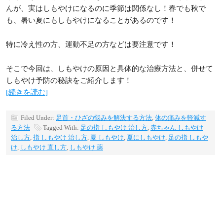
んが、実はしもやけになるのに季節は関係なし！春でも秋で
も、暑い夏にもしもやけになることがあるのです！
特に冷え性の方、運動不足の方などは要注意です！
そこで今回は、しもやけの原因と具体的な治療方法と、併せて
しもやけ予防の秘訣をご紹介します！
[続きを読む]
Filed Under:
足首・ひざの悩みを解決する方法
,
体の痛みを軽減す
る方法
Tagged With:
足の指 しもやけ 治し方
,
赤ちゃん しもやけ
治し方
,
指 しもやけ 治し方
,
夏 しもやけ
,
夏にしもやけ
,
足の指 しもや
け
,
しもやけ 直し方
,
しもやけ 薬