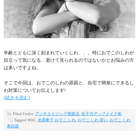
年齢とともに深く刻まれていくしわ、、、特におでこのしわが
目立って気になる、老けて見られるのではないかとお悩みの方
は多いですよね。
そこで今回は、おでこのしわの原因と、自宅で簡単にできるし
わ対策についてお伝えします!
[続きを読む]
Filed Under:
アンチエイジング実践法
,
女子力アップメイク術
Tagged With:
水原希子 おでこ しわ
,
おでこ しわ 若い
,
おでこ しわ
美顔器