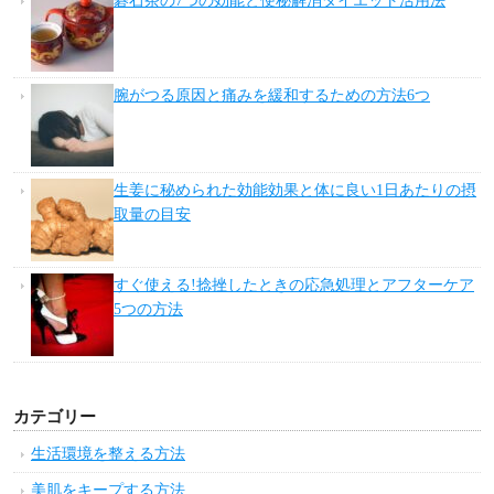
碁石茶の7つの効能と便秘解消ダイエット活用法
腕がつる原因と痛みを緩和するための方法6つ
生姜に秘められた効能効果と体に良い1日あたりの摂
取量の目安
すぐ使える!捻挫したときの応急処理とアフターケア
5つの方法
カテゴリー
生活環境を整える方法
美肌をキープする方法