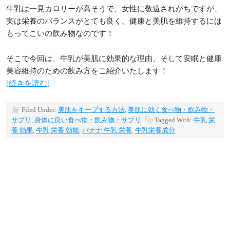
牛乳は一見カロリーが高そうで、女性に敬遠されがちですが、
実は栄養のバランスがとても良く、健康と美肌を維持するには
もってこいの飲み物なのです！
そこで今回は、牛乳が美肌に効果的な理由、そして安眠と健康
美容維持のための飲み方をご紹介いたします！
[続きを読む]
Filed Under:
美肌をキープする方法
,
美肌に効く食べ物・飲み物・
サプリ
,
身体に良い食べ物・飲み物・サプリ
Tagged With:
牛乳 栄
養 効果
,
牛乳 栄養 効能
,
バナナ 牛乳 栄養
,
牛乳栄養成分