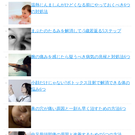
温熱じんましんがひどくなる前にやっておくべき6つ
の対処法
まぶたのたるみを解消して-5歳若返る5ステップ
腕の痛みを感じたら疑うべき病気の兆候と対処法6つ
小顔だけじゃない?ボトックス注射で解消できる体の
悩み6つ
鼻の穴が痛い原因と一刻も早く治すための方法6つ
中足骨頭部痛の原因と改善するための5つの方法